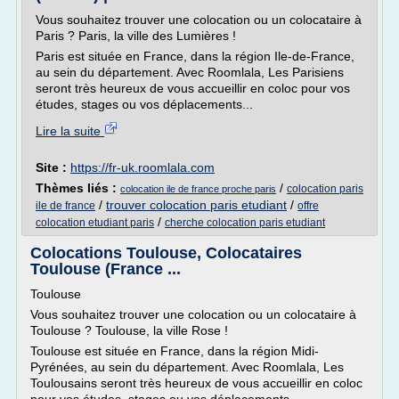
Vous souhaitez trouver une colocation ou un colocataire à
Paris ? Paris, la ville des Lumières !
Paris est située en France, dans la région Ile-de-France,
au sein du département. Avec Roomlala, Les Parisiens
seront très heureux de vous accueillir en coloc pour vos
études, stages ou vos déplacements...
Lire la suite
Site :
https://fr-uk.roomlala.com
Thèmes liés :
/
colocation paris
colocation ile de france proche paris
/
trouver colocation paris etudiant
/
ile de france
offre
/
colocation etudiant paris
cherche colocation paris etudiant
Colocations Toulouse, Colocataires
Toulouse (France ...
Toulouse
Vous souhaitez trouver une colocation ou un colocataire à
Toulouse ? Toulouse, la ville Rose !
Toulouse est située en France, dans la région Midi-
Pyrénées, au sein du département. Avec Roomlala, Les
Toulousains seront très heureux de vous accueillir en coloc