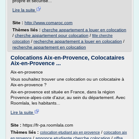
propre et sécurisé...
Lire la suite
Site :
http://www.comaroc.com
Thèmes liés :
cherche appartement a louer en colocation
/
cherche appartement pour colocation
/
fille cherche
/
recherche appartement a louer en colocation
/
colocation
recherche appartement en colocation
Colocations Aix-en-Provence, Colocataires
Aix-en-Provence ...
Aix-en-provence
Vous souhaitez trouver une colocation ou un colocataire à
Aix-en-provence ?
Aix-en-provence est située en France, dans la région
Provence-alpes-cote d'azur, au sein du département. Avec
Roomlala, les habitants...
Lire la suite
Site :
https://fr-pa.roomlala.com
Thèmes liés :
/
colocation etudiant aix en provence
colocation aix
/
annonce etudiante cherche colocation
/
offre
en provence