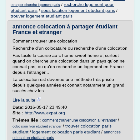
/
recherche logement pour
etranger cherche logement paris
etudiant paris
/
sous location logement etudiant paris
/
trouver logement etudiant paris
annonce colocation à partager étudiant
France et etranger
Comment trouver une colocation
Recherche d'un colocataire ou recherche d'une colocation
Pas facile la course au « home sweet home », surtout
quand on cherche une colocation dans un pays qu'on ne
connait pas, ou qu'on recherche un logement en France
depuis l'étranger...
La colocation est devenue une méthode très prisée
depuis quelques années et connait notamment un grand
succès chez les...
Lire la suite
Date:
2016-05-17 23:49:40
Site :
http://www.expat.org
Thèmes liés :
/
comment trouver une colocation a l'etranger
/
trouver colocation paris
colocation lyon etudiant etranger
etudiant
/
logement colocation paris etudiant
/
annonces
colocation etudiant paris