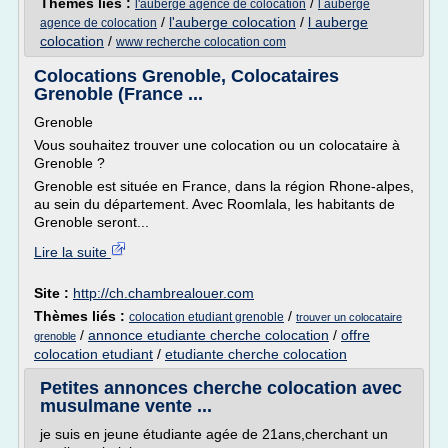
Thèmes liés :
/
l'auberge agence de colocation
l auberge
/
l'auberge colocation
/
l auberge
agence de colocation
colocation
/
www recherche colocation com
Colocations Grenoble, Colocataires
Grenoble (France ...
Grenoble
Vous souhaitez trouver une colocation ou un colocataire à
Grenoble ?
Grenoble est située en France, dans la région Rhone-alpes,
au sein du département. Avec Roomlala, les habitants de
Grenoble seront...
Lire la suite
Site :
http://ch.chambrealouer.com
Thèmes liés :
/
colocation etudiant grenoble
trouver un colocataire
/
annonce etudiante cherche colocation
/
offre
grenoble
colocation etudiant
/
etudiante cherche colocation
Petites annonces cherche colocation avec
musulmane vente ...
je suis en jeune étudiante agée de 21ans,cherchant un