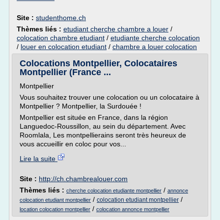
Site :
studenthome.ch
Thèmes liés :
etudiant cherche chambre a louer
/
colocation chambre etudiant
/
etudiante cherche colocation
/
louer en colocation etudiant
/
chambre a louer colocation
Colocations Montpellier, Colocataires
Montpellier (France ...
Montpellier
Vous souhaitez trouver une colocation ou un colocataire à
Montpellier ? Montpellier, la Surdouée !
Montpellier est située en France, dans la région
Languedoc-Roussillon, au sein du département. Avec
Roomlala, Les montpellierains seront très heureux de
vous accueillir en coloc pour vos...
Lire la suite
Site :
http://ch.chambrealouer.com
Thèmes liés :
/
cherche colocation etudiante montpellier
annonce
/
/
colocation etudiant montpellier
colocation etudiant montpellier
/
location colocation montpellier
colocation annonce montpellier