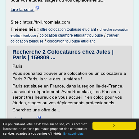
pour vos études, stages ou vos déplacements...
Lire la suite
Site :
https://fr-li.roomlala.com
Thèmes liés :
/
offre colocation toulouse etudiant
cherche colocation
/
/
colocation chambre etudiant toulouse
trouver
etudiant toulouse
/
colocation toulouse
colocation toulouse etudiant
Recherche 2 Colocataires chez Jules |
Paris | 159809 ...
Paris
Vous souhaitez trouver une colocation ou un colocataire à
Paris ? Paris, la ville des Lumières !
Paris est située en France, dans la région Ile-de-France,
au sein du département. Avec Roomlala, Les Parisiens
seront très heureux de vous accueillir en coloc pour vos
études, stages ou vos déplacements professionnels.
Cherchez une offre de...
Lire la suite
En poursuivant votre navigation sur ce site, vous acceptez
X
l'utilisation de cookies pour vous proposer des contenus et
Site :
http://be.chambrealouer.com
services adaptés à vos centres d'intérêts.
En savoir plus