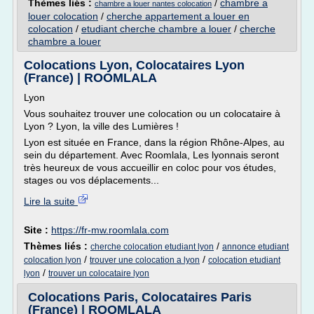
Thèmes liés :
/
chambre a
chambre a louer nantes colocation
louer colocation
/
cherche appartement a louer en
colocation
/
etudiant cherche chambre a louer
/
cherche
chambre a louer
Colocations Lyon, Colocataires Lyon
(France) | ROOMLALA
Lyon
Vous souhaitez trouver une colocation ou un colocataire à
Lyon ? Lyon, la ville des Lumières !
Lyon est située en France, dans la région Rhône-Alpes, au
sein du département. Avec Roomlala, Les lyonnais seront
très heureux de vous accueillir en coloc pour vos études,
stages ou vos déplacements...
Lire la suite
Site :
https://fr-mw.roomlala.com
Thèmes liés :
/
cherche colocation etudiant lyon
annonce etudiant
/
/
colocation lyon
trouver une colocation a lyon
colocation etudiant
/
lyon
trouver un colocataire lyon
Colocations Paris, Colocataires Paris
(France) | ROOMLALA