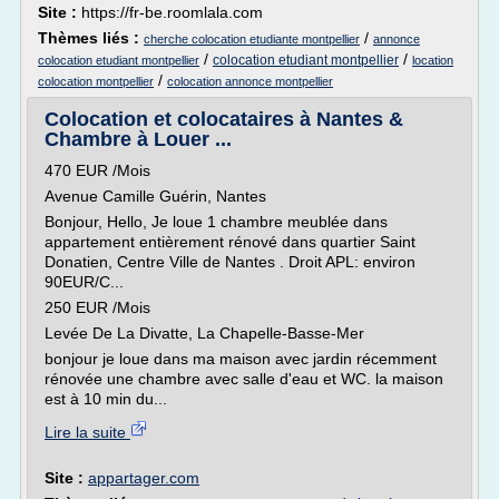
Site :
https://fr-be.roomlala.com
Thèmes liés :
/
cherche colocation etudiante montpellier
annonce
/
/
colocation etudiant montpellier
colocation etudiant montpellier
location
/
colocation montpellier
colocation annonce montpellier
Colocation et colocataires à Nantes &
Chambre à Louer ...
470 EUR /Mois
Avenue Camille Guérin, Nantes
Bonjour, Hello, Je loue 1 chambre meublée dans
appartement entièrement rénové dans quartier Saint
Donatien, Centre Ville de Nantes . Droit APL: environ
90EUR/C...
250 EUR /Mois
Levée De La Divatte, La Chapelle-Basse-Mer
bonjour je loue dans ma maison avec jardin récemment
rénovée une chambre avec salle d'eau et WC. la maison
est à 10 min du...
Lire la suite
Site :
appartager.com