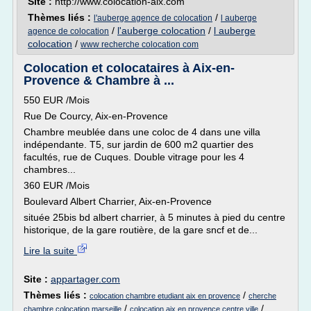
Site :
http://www.colocation-aix.com
Thèmes liés :
/
l'auberge agence de colocation
l auberge
/
l'auberge colocation
/
l auberge
agence de colocation
colocation
/
www recherche colocation com
Colocation et colocataires à Aix-en-
Provence & Chambre à ...
550 EUR /Mois
Rue De Courcy, Aix-en-Provence
Chambre meublée dans une coloc de 4 dans une villa
indépendante. T5, sur jardin de 600 m2 quartier des
facultés, rue de Cuques. Double vitrage pour les 4
chambres...
360 EUR /Mois
Boulevard Albert Charrier, Aix-en-Provence
située 25bis bd albert charrier, à 5 minutes à pied du centre
historique, de la gare routière, de la gare sncf et de...
Lire la suite
Site :
appartager.com
Thèmes liés :
/
colocation chambre etudiant aix en provence
cherche
/
/
chambre colocation marseille
colocation aix en provence centre ville