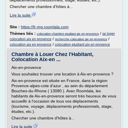
déplacements professionnels, stage, études, etc.).
Chercher une chambre d'hôtes à...
Lire la suite
Site :
https://fr-mg.roomlala.com
Thèmes liés :
/
se loger
colocation chambre etudiant aix en provence
/
/
colocation aix en provence
recherche colocation aix en provence
/
colocation aix en provence
colocation etudiant aix en provence
Chambre à Louer Chez l'Habitant,
Colocation Aix-en ...
Aix-en-provence
Vous souhaitez trouver une location à Aix-en-provence ?
Aix-en-provence est située en France, dans la région
Provence-alpes-cote d'azur , au sein du département
Bouches-du-Rhone ( 13080 ). Avec Roomlala, les
habitants de Aix-en-provence seront très heureux de vous
accueillir à l'occasion de tous vos déplacements
(tourisme, voyage, déplacements professionnels, stage,
études, etc.).
Chercher une chambre d'hôtes à...
Lire la suite