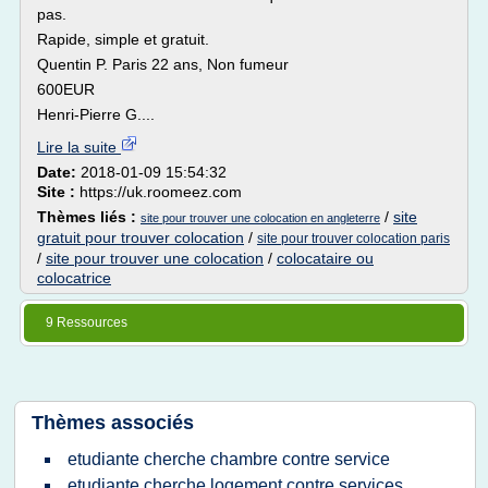
pas.
Rapide, simple et gratuit.
Quentin P. Paris 22 ans, Non fumeur
600EUR
Henri-Pierre G....
Lire la suite
Date:
2018-01-09 15:54:32
Site :
https://uk.roomeez.com
Thèmes liés :
/
site
site pour trouver une colocation en angleterre
gratuit pour trouver colocation
/
site pour trouver colocation paris
/
site pour trouver une colocation
/
colocataire ou
colocatrice
9 Ressources
Thèmes associés
etudiante cherche chambre contre service
etudiante cherche logement contre services