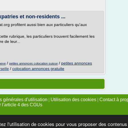
patries et non-residents ...
.org profitent aussi bien aux particuliers qu'aux
te rubrique, les particuliers trouvent facilement les
e de leur...
/
/
petites annonces
neve
petites annonces colocation suisse
/
colocation annonces gratuite
seille
 générales d'utilisation
|
Utilisation des cookies
|
Contact à pro
r l'article 4 des CGUs
tez l'utilisation de cookies pour vous proposer des contenu