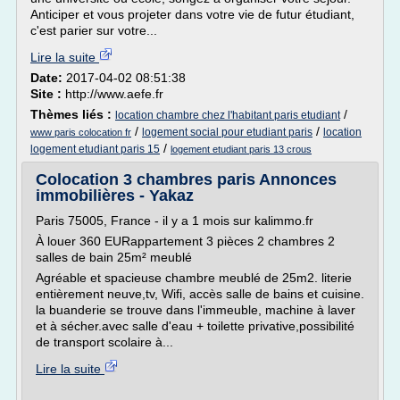
Anticiper et vous projeter dans votre vie de futur étudiant,
c'est parier sur votre...
Lire la suite
Date:
2017-04-02 08:51:38
Site :
http://www.aefe.fr
Thèmes liés :
/
location chambre chez l'habitant paris etudiant
/
/
logement social pour etudiant paris
location
www paris colocation fr
/
logement etudiant paris 15
logement etudiant paris 13 crous
Colocation 3 chambres paris Annonces
immobilières - Yakaz
Paris 75005, France - il y a 1 mois sur kalimmo.fr
À louer 360 EURappartement 3 pièces 2 chambres 2
salles de bain 25m² meublé
Agréable et spacieuse chambre meublé de 25m2. literie
entièrement neuve,tv, Wifi, accès salle de bains et cuisine.
la buanderie se trouve dans l'immeuble, machine à laver
et à sécher.avec salle d'eau + toilette privative,possibilité
de transport scolaire à...
Lire la suite