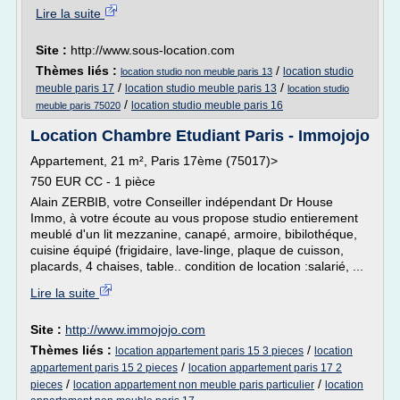
Lire la suite
Site :
http://www.sous-location.com
Thèmes liés :
/
location studio
location studio non meuble paris 13
/
/
meuble paris 17
location studio meuble paris 13
location studio
/
location studio meuble paris 16
meuble paris 75020
Location Chambre Etudiant Paris - Immojojo
Appartement, 21 m², Paris 17ème (75017)>
750 EUR CC - 1 pièce
Alain ZERBIB, votre Conseiller indépendant Dr House
Immo, à votre écoute au vous propose studio entierement
meublé d'un lit mezzanine, canapé, armoire, bibilothéque,
cuisine équipé (frigidaire, lave-linge, plaque de cuisson,
placards, 4 chaises, table.. condition de location :salarié, ...
Lire la suite
Site :
http://www.immojojo.com
Thèmes liés :
/
location appartement paris 15 3 pieces
location
/
appartement paris 15 2 pieces
location appartement paris 17 2
/
/
pieces
location appartement non meuble paris particulier
location