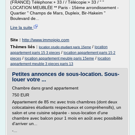
(FRANCE) Téléphone:+ 33 / / Télécopie:+ 33 / " "
LOCATION MEUBLÉE ** Paris - 15ème arrondissement -
Quartier " Champs de Mars, Dupleix, Bir-Hakeim "
Boulevard de...
Lire la suite
Site :
http://www.immojojo.com
Thèmes liés :
/
location
location studio etudiant paris 15eme
/
appartement paris 15 3 pieces
location appartement paris 15 2
/
/
pieces
location appartement meuble paris 15eme
location
appartement meuble 3 pieces paris 13
Petites annonces de sous-location. Sous-
louer votre ...
Chambre dans grand appartement
750 EUR
Appartement de 85 mc avec trois chambres (dont deux
colocataires étudiants respectueux et compréhensifs), un
salon et une cuisine séparée - sous-location d'une
chambre avec balcon pour 1 mois en août avec possibilité
d'arriver un...
-...