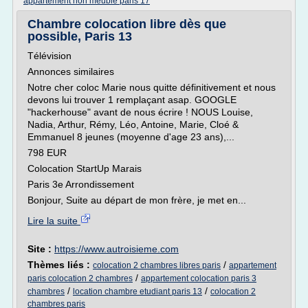
appartement non meuble paris 17
Chambre colocation libre dès que
possible, Paris 13
Télévision
Annonces similaires
Notre cher coloc Marie nous quitte définitivement et nous
devons lui trouver 1 remplaçant asap. GOOGLE
"hackerhouse" avant de nous écrire ! NOUS Louise,
Nadia, Arthur, Rémy, Léo, Antoine, Marie, Cloé &
Emmanuel 8 jeunes (moyenne d'age 23 ans),...
798 EUR
Colocation StartUp Marais
Paris 3e Arrondissement
Bonjour, Suite au départ de mon frère, je met en...
Lire la suite
Site :
https://www.autroisieme.com
Thèmes liés :
/
colocation 2 chambres libres paris
appartement
/
paris colocation 2 chambres
appartement colocation paris 3
/
/
chambres
location chambre etudiant paris 13
colocation 2
chambres paris