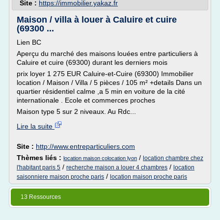
Site :
https://immobilier.yakaz.fr
Maison / villa à louer à Caluire et cuire
(69300 ...
Lien BC
Aperçu du marché des maisons louées entre particuliers à
Caluire et cuire (69300) durant les derniers mois
prix loyer 1 275 EUR Caluire-et-Cuire (69300) Immobilier
location / Maison / Villa / 5 pièces / 105 m² +details Dans un
quartier résidentiel calme ,a 5 min en voiture de la cité
internationale . Ecole et commerces proches
Maison type 5 sur 2 niveaux. Au Rdc...
Lire la suite
Site :
http://www.entreparticuliers.com
Thèmes liés :
/
location chambre chez
location maison colocation lyon
/
/
l'habitant paris 5
recherche maison a louer 4 chambres
location
/
saisonniere maison proche paris
location maison proche paris
13 Ressources