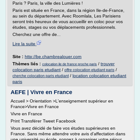
Paris ? Paris, la ville des Lumières !
Paris est située en France, dans la région Ile-de-France,
au sein du département. Avec Roomlala, Les Parisiens
seront très heureux de vous accueillir en coloc pour vos
études, stages ou vos déplacements professionnels.
Cherchez une offre de...
Lire la suite
Site :
http://be.chambrealouer.com
Thèmes liés :
/
trouver
colocation ile de france proche paris
colocation paris etudiant
/
/
offre colocation etudiant paris
/
location colocation etudiant
cherche colocation paris etudiant
paris
AEFE | Vivre en France
Accueil > Orientation >L'enseignement supérieur en
France>Vivre en France
Vivre en France
Print Transférer Tweet Facebook
Vous avez décidé de faire vos études supérieures en
France. Sans même attendre votre avis d'affectation dans
une université ou école, songez à organiser votre séjour.