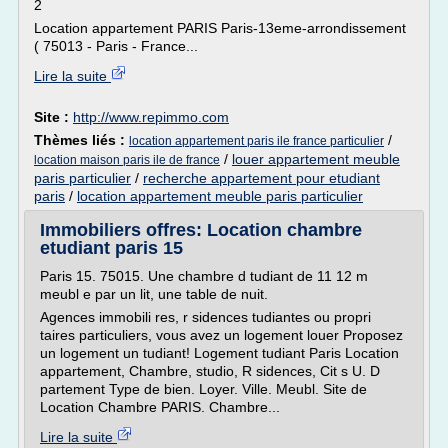
2
Location appartement PARIS Paris-13eme-arrondissement
( 75013 - Paris - France...
Lire la suite
Site :
http://www.repimmo.com
Thèmes liés :
/
location appartement paris ile france particulier
/
louer appartement meuble
location maison paris ile de france
paris particulier
/
recherche appartement pour etudiant
paris
/
location appartement meuble paris particulier
Immobiliers offres: Location chambre
etudiant paris 15
Paris 15. 75015. Une chambre d tudiant de 11 12 m
meubl e par un lit, une table de nuit.
Agences immobili res, r sidences tudiantes ou propri
taires particuliers, vous avez un logement louer Proposez
un logement un tudiant! Logement tudiant Paris Location
appartement, Chambre, studio, R sidences, Cit s U. D
partement Type de bien. Loyer. Ville. Meubl. Site de
Location Chambre PARIS. Chambre...
Lire la suite