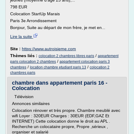
jeunes (moyenne d'age 23 ans),...
798 EUR
Colocation StartUp Marais
Paris 3e Arrondissement
Bonjour, Suite au départ de mon frère, je met en...
Lire la suite
Site :
https://www.autroisieme.com
Thèmes liés :
/
colocation 2 chambres libres paris
appartement
/
paris colocation 2 chambres
appartement colocation paris 3
/
/
chambres
location chambre etudiant paris 13
colocation 2
chambres paris
chambre dans appartement paris 16 -
Colocation
Télévision
Annonces similaires
Colocation rénover et très propre. Chambre meublé avec
wifi Loyer : 320EUR Charges : 30EUR (EDF,GAZ Et
INTERNET) Cette colocation donne le droit au APL .
Recherche un colocataire propre, Propre ,sérieux ,
organiser et salarié