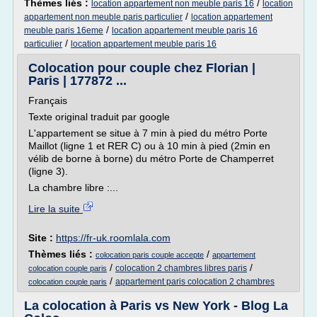
Thèmes liés :
/
location appartement non meuble paris 16
location
/
appartement non meuble paris particulier
location appartement
/
meuble paris 16eme
location appartement meuble paris 16
/
particulier
location appartement meuble paris 16
Colocation pour couple chez Florian |
Paris | 177872 ...
Français
Texte original traduit par google
L'appartement se situe à 7 min à pied du métro Porte
Maillot (ligne 1 et RER C) ou à 10 min à pied (2min en
vélib de borne à borne) du métro Porte de Champerret
(ligne 3).
La chambre libre :...
Lire la suite
Site :
https://fr-uk.roomlala.com
Thèmes liés :
/
colocation paris couple accepte
appartement
/
/
colocation 2 chambres libres paris
colocation couple paris
/
appartement paris colocation 2 chambres
colocation couple paris
La colocation à Paris vs New York - Blog La