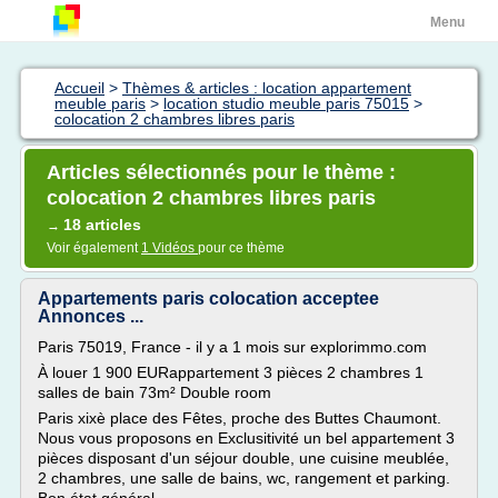
Menu
Accueil
>
Thèmes & articles : location appartement
meuble paris
>
location studio meuble paris 75015
>
colocation 2 chambres libres paris
Articles sélectionnés pour le thème :
colocation 2 chambres libres paris
18 articles
→
Voir également
1 Vidéos
pour ce thème
Appartements paris colocation acceptee
Annonces ...
Paris 75019, France - il y a 1 mois sur explorimmo.com
À louer 1 900 EURappartement 3 pièces 2 chambres 1
salles de bain 73m² Double room
Paris xixè place des Fêtes, proche des Buttes Chaumont.
Nous vous proposons en Exclusitivité un bel appartement 3
pièces disposant d'un séjour double, une cuisine meublée,
2 chambres, une salle de bains, wc, rangement et parking.