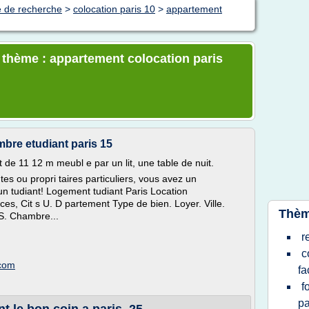
e de recherche
>
colocation paris 10
>
appartement
e thème : appartement colocation paris
mbre etudiant paris 15
de 11 12 m meubl e par un lit, une table de nuit.
es ou propri taires particuliers, vous avez un
n tudiant! Logement tudiant Paris Location
s, Cit s U. D partement Type de bien. Loyer. Ville.
Thèm
S. Chambre...
r
c
.com
f
f
pa