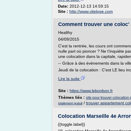
Date:
2012-12-13 14:59:15
Site :
http://www.viteloge.com
Comment trouver une coloc' à
Healthy
04/09/2015
C'est la rentrée, les cours ont comme
nulle part où pioncer ? Ne t'inquiète pa
une colocation dans la capitale, rapid
-- Grâce à des évènements dans la ville
Jeudi de la colocation : C'est LE lieu in
Lire la suite
Site :
https://www.lebonbon.fr
Thèmes liés :
site pour trouver colocation 
/
trouver appartement col
totalement gratuit
Colocation Marseille 4e Arro
{{toggle.label}}