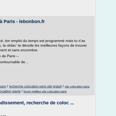
 Paris - lebonbon.fr
ncé, ton emploi du temps est programmé mais tu n'as
s, la rédac' te dévoile les meilleures façons de trouver
ement et sans encombre.
 de Paris --
contournable de...
/
/
paris
recherche colocation paris site gratuit
site colocation paris
ocation paris
/
forum meilleur site colocation paris
ndissement, recherche de coloc ...