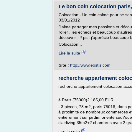
Le bon coin colocation paris
Colocation - Un coin calme pour se sent
03/01/2012
J'aime partager mes passions et découv
roller , les échecs et beaucoup d'autre
découvrir .!!! ps : j'apprécie beaucoup la
Colocation...
Lire la suite
Site :
http://www.eostis.com
recherche appartement coloca
recherche appartement colocation acce
à Paris (75000)2 185,00 EUR
- 3 pieces, 78 m2, paris 75016, dans p
à proximité de nombreux commerces et é
entièrement sur jardin, orienté sud?ou
clairliving 35m2+2 chambres avec 2 gra
Lire la suite