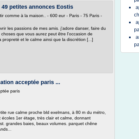
, 49 petites annonces Eostis
a
c
ir comme à la maison.. - 600 eur - Paris - 75 Paris -
a
rir les passions de mes amis. j'adore danser, faire du
pa
s choses que vous aurez peut être l'occasion de
a
 propreté et le calme ainsi que la discrétion [...]
pa
tion acceptée paris ...
ptée paris
etite rue calme proche bld exelmans, à 80 m du métro,
coles 1er étage, très clair et calme, donnant
est. grandes baies, beaux volumes. parquet chêne
nds...