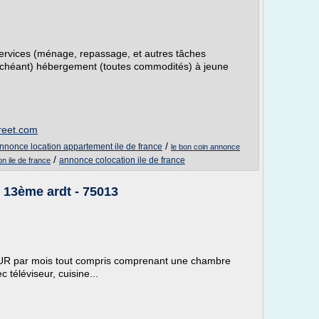
rvices (ménage, repassage, et autres tâches
échéant) hébergement (toutes commodités) à jeune
treet.com
/
nnonce location appartement ile de france
le bon coin annonce
/
annonce colocation ile de france
n ile de france
s 13ème ardt - 75013
 EUR par mois tout compris comprenant une chambre
 téléviseur, cuisine...