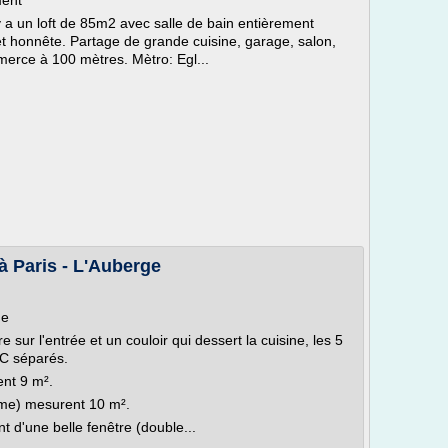
ment
 a un loft de 85m2 avec salle de bain entièrement
t honnête. Partage de grande cuisine, garage, salon,
mmerce à 100 mètres. Mètro: Egl...
à Paris - L'Auberge
ge
 sur l'entrée et un couloir qui dessert la cuisine, les 5
WC séparés.
nt 9 m².
lme) mesurent 10 m².
 d'une belle fenêtre (double...