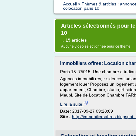
Accueil
>
Thèmes & articles : annonc
colocation paris 10
Articles sélectionnés pour l
10
15 articles
→
Aucune vidéo sélectionnée pour ce thème
Immobiliers offres: Location cha
Paris 15. 75015. Une chambre d tudiant 
Agences immobili res, r sidences tudiant
logement louer Proposez un logement u
appartement, Chambre, studio, R sidence
Meubl. Site de Location Chambre PARI
Lire la suite
Date:
2017-09-27 09:28:09
Site :
http://immobiliersoffres.blogspot