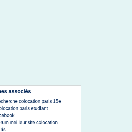
es associés
echerche colocation paris 15e
olocation paris etudiant
acebook
orum meilleur site colocation
ris