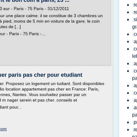
t le bon coin a paris, 25 ...
r
0 eur - Paris - 75 Paris - 31/12/2011
r
 sur une place calme. il se constitue de 3 chambres un
s
 pied, moins de 5 min en voiture de la gare. le coin
tes de [...]
gr
r - Paris - 75 Paris -...
c
a
c
le
a
c
uer paris pas cher pour etudiant
pa
er. Proposez un logement un tudiant. Sont disponibles
a
udio location appartement pas cher en France: Paris,
c
Rennes, Nantes. Vous souhaitez passer par un
 d m nager serein et pas cher. conseils et
a
iant pour...
a
pa
p
.com
r
pa