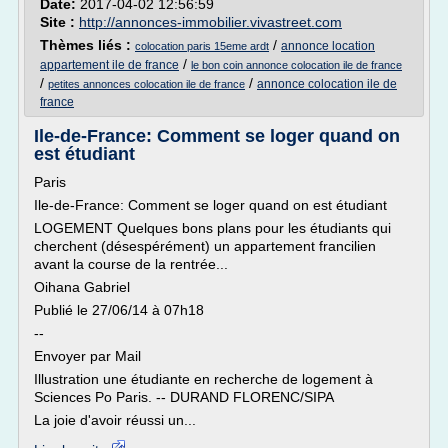
Date:
2017-04-02 12:56:59
Site :
http://annonces-immobilier.vivastreet.com
Thèmes liés :
/
annonce location
colocation paris 15eme ardt
/
appartement ile de france
le bon coin annonce colocation ile de france
/
/
annonce colocation ile de
petites annonces colocation ile de france
france
Ile-de-France: Comment se loger quand on
est étudiant
Paris
Ile-de-France: Comment se loger quand on est étudiant
LOGEMENT Quelques bons plans pour les étudiants qui
cherchent (désespérément) un appartement francilien
avant la course de la rentrée...
Oihana Gabriel
Publié le 27/06/14 à 07h18
--
Envoyer par Mail
Illustration une étudiante en recherche de logement à
Sciences Po Paris. -- DURAND FLORENC/SIPA
La joie d'avoir réussi un...