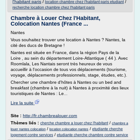
l'habitant paris
/
/
location chambre chez l'habitant paris etudiant
recherche location chambre chez l'habitant paris
Chambre à Louer Chez l'Habitant,
Colocation Nantes (France ...
Nantes
Vous souhaitez trouver une location à Nantes ? Nantes, la
cité des ducs de Bretagne !
Nantes est située en France, dans la région Pays de la
Loire , au sein du département Loire-Atlantique ( 44 ). Avec
Roomlala, Les Nantais seront très heureux de vous
accueillir à l'occasion de tous vos déplacements (tourisme,
voyage, déplacements professionnels, stage, études, etc.).
Chercher une chambre d'hôtes à Nantes ou un bed and
breakfast (chambre à la nuit) à Nantes à proximité des lieux
touristiques de Nantes : Le...
Lire la suite
Site :
http://fr.chambrealouer.com
Thèmes liés :
/
cherche chambre a louer chez l'habitant
chambre a
/
/
etudiante cherche
louer nantes colocation
location colocation nantes
/
logement contre services
etudiante cherche chambre contre service