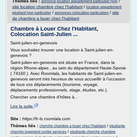
Thèmes liés :
/
annonce location appartement particulier lyon
site location chambre chez l'habitant
/
location appartement
/
/
site
etudiant lyon particulier
annonces colocation particuliers
de chambre a louer chez l'habitant
Chambre à Louer Chez l'Habitant,
Colocation Saint-Julien ...
Saint-julien-en-genevois
Vous souhaitez trouver une location à Saint-julien-en-
genevois ?
Saint-julien-en-genevois est située en France, dans la
région Rhone-alpes , au sein du département Haute-Savoie
( 74160 ). Avec Roomlala, les habitants de Saint-julien-en-
genevois seront très heureux de vous accueillir à l'occasion
de tous vos déplacements (tourisme, voyage,
déplacements professionnels, stage, études, etc.).
Chercher une chambre d'hôtes à...
Lire la suite
Site :
https://fr-ls.roomlala.com
Thèmes liés :
/
cherche chambre a louer chez l'habitant
etudiante
/
cherche logement contre services
etudiante cherche chambre