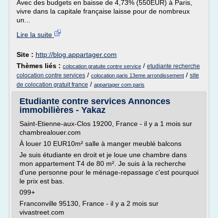
Avec des budgets en baisse de 4,73% (550EUR) à Paris,
vivre dans la capitale française laisse pour de nombreux
un...
Lire la suite
Site :
http://blog.appartager.com
Thèmes liés :
/
etudiante recherche
colocation gratuite contre service
/
/
colocation contre services
site
colocation paris 13eme arrondissement
/
de colocation gratuit france
appartager com paris
Etudiante contre services Annonces
immobilières - Yakaz
Saint-Etienne-aux-Clos 19200, France - il y a 1 mois sur
chambrealouer.com
À louer 10 EUR10m² salle à manger meublé balcons
Je suis étudiante en droit et je loue une chambre dans
mon appartement T4 de 80 m². Je suis à la recherche
d'une personne pour le ménage-repassage c'est pourquoi
le prix est bas.
099+
Franconville 95130, France - il y a 2 mois sur
vivastreet.com