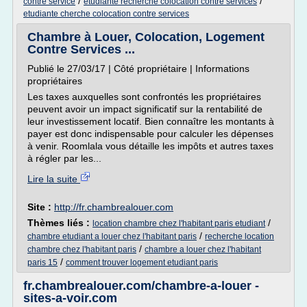
/
/
contre service
etudiante recherche colocation contre services
etudiante cherche colocation contre services
Chambre à Louer, Colocation, Logement
Contre Services ...
Publié le 27/03/17 | Côté propriétaire | Informations
propriétaires
Les taxes auxquelles sont confrontés les propriétaires
peuvent avoir un impact significatif sur la rentabilité de
leur investissement locatif. Bien connaître les montants à
payer est donc indispensable pour calculer les dépenses
à venir. Roomlala vous détaille les impôts et autres taxes
à régler par les...
Lire la suite
Site :
http://fr.chambrealouer.com
Thèmes liés :
/
location chambre chez l'habitant paris etudiant
/
chambre etudiant a louer chez l'habitant paris
recherche location
/
chambre chez l'habitant paris
chambre a louer chez l'habitant
/
paris 15
comment trouver logement etudiant paris
fr.chambrealouer.com/chambre-a-louer -
sites-a-voir.com