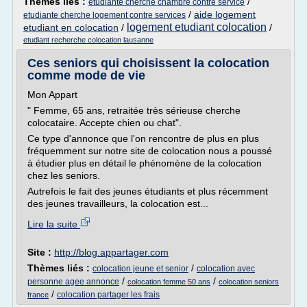
Thèmes liés :
/
etudiante cherche chambre contre service
/
aide logement
etudiante cherche logement contre services
logement etudiant colocation
etudiant en colocation
/
/
etudiant recherche colocation lausanne
Ces seniors qui choisissent la colocation
comme mode de vie
Mon Appart
" Femme, 65 ans, retraitée très sérieuse cherche
colocataire. Accepte chien ou chat".
Ce type d'annonce que l'on rencontre de plus en plus
fréquemment sur notre site de colocation nous a poussé
à étudier plus en détail le phénomène de la colocation
chez les seniors.
Autrefois le fait des jeunes étudiants et plus récemment
des jeunes travailleurs, la colocation est...
Lire la suite
Site :
http://blog.appartager.com
Thèmes liés :
/
colocation jeune et senior
colocation avec
/
/
personne agee annonce
colocation femme 50 ans
colocation seniors
/
colocation partager les frais
france