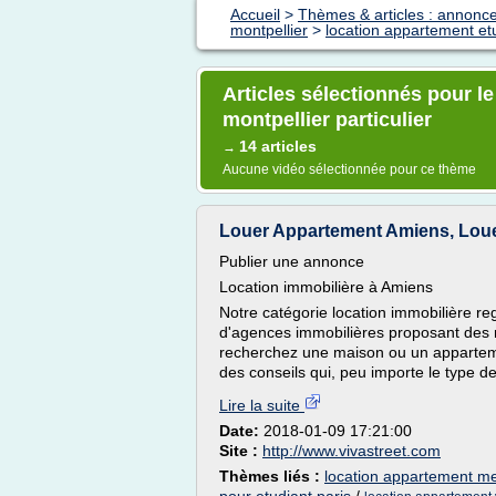
Accueil
>
Thèmes & articles : annonc
montpellier
>
location appartement etu
Articles sélectionnés pour l
montpellier particulier
14 articles
→
Aucune vidéo sélectionnée pour ce thème
Louer Appartement Amiens, Loue
Publier une annonce
Location immobilière à Amiens
Notre catégorie location immobilière r
d'agences immobilières proposant des 
recherchez une maison ou un apparteme
des conseils qui, peu importe le type de
Lire la suite
Date:
2018-01-09 17:21:00
Site :
http://www.vivastreet.com
Thèmes liés :
location appartement meu