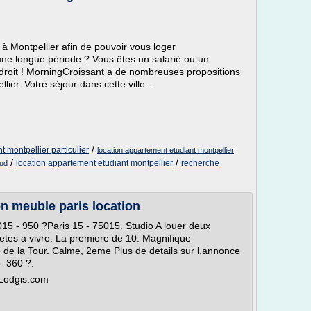
 Montpellier afin de pouvoir vous loger
ne longue période ? Vous êtes un salarié ou un
ndroit ! MorningCroissant a de nombreuses propositions
er. Votre séjour dans cette ville...
/
 montpellier particulier
location appartement etudiant montpellier
/
/
location appartement etudiant montpellier
recherche
sud
on meuble paris location
015 - 950 ?Paris 15 - 75015. Studio A louer deux
tes a vivre. La premiere de 10. Magnifique
de la Tour. Calme, 2eme Plus de details sur l.annonce
- 360 ?.
 Lodgis.com