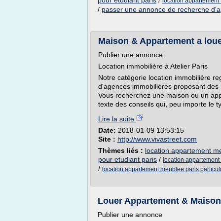
pour etudiant paris
/
location appartement v
/
passer une annonce de recherche d'
Maison & Appartement a louer
Publier une annonce
Location immobilière à Atelier Paris
Notre catégorie location immobilière r
d'agences immobilières proposant des m
Vous recherchez une maison ou un appa
texte des conseils qui, peu importe le t
Lire la suite
Date:
2018-01-09 13:53:15
Site :
http://www.vivastreet.com
Thèmes liés :
location appartement meu
pour etudiant paris
/
location appartement v
/
location appartement meublee paris particul
Louer Appartement & Maison 
Publier une annonce