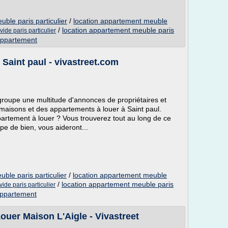
ble paris particulier
/
location appartement meuble
/
location appartement meuble paris
ide paris particulier
appartement
Saint paul - vivastreet.com
egroupe une multitude d'annonces de propriétaires et
maisons et des appartements à louer à Saint paul.
rtement à louer ? Vous trouverez tout au long de ce
ype de bien, vous aideront...
ble paris particulier
/
location appartement meuble
/
location appartement meuble paris
ide paris particulier
appartement
ouer Maison L'Aigle - Vivastreet