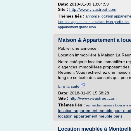
Date:
2018-01-09 13:04:59
Site :
http://www.vivastreet.com
Thèmes liés :
annonce location appartement
location appartement etudiant lyon particulier
appartement grand lyon
Maison & Appartement a loue
Publier une annonce
Location immobilière à Maison La Réu
Notre catégorie location immobilière r
d'agences immobilières proposant des
Réunion. Vous recherchez une maison o
long de ce texte des conseils qui, peu i
Lire la suite
Date:
2018-01-09 15:58:28
Site :
http://www.vivastreet.com
Thèmes liés :
recherche maison a louer a la r
location appartement meuble pour etud
location appartement meuble paris
Location meublée à Montpell