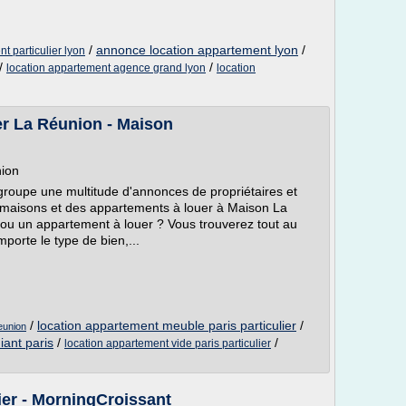
/
annonce location appartement lyon
/
 particulier lyon
/
/
location appartement agence grand lyon
location
r La Réunion - Maison
nion
egroupe une multitude d'annonces de propriétaires et
 maisons et des appartements à louer à Maison La
u un appartement à louer ? Vous trouverez tout au
mporte le type de bien,...
/
location appartement meuble paris particulier
/
eunion
iant paris
/
/
location appartement vide paris particulier
ier - MorningCroissant