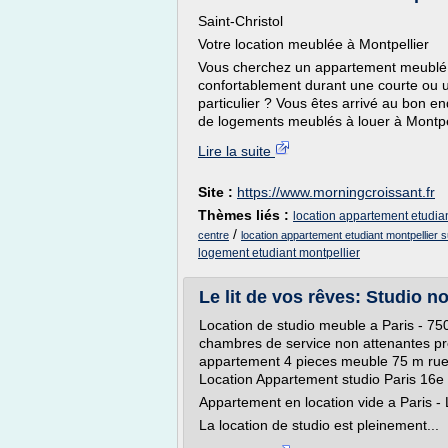
Saint-Christol
Votre location meublée à Montpellier
Vous cherchez un appartement meublé à
confortablement durant une courte ou u
particulier ? Vous êtes arrivé au bon e
de logements meublés à louer à Montpelli
Lire la suite
Site :
https://www.morningcroissant.fr
Thèmes liés :
location appartement etudiant
/
centre
location appartement etudiant montpellier 
logement etudiant montpellier
Le lit de vos rêves: Studio n
Location de studio meuble a Paris - 75
chambres de service non attenantes pre
appartement 4 pieces meuble 75 m rue 
Location Appartement studio Paris 16e 
Appartement en location vide a Paris -
La location de studio est pleinement...