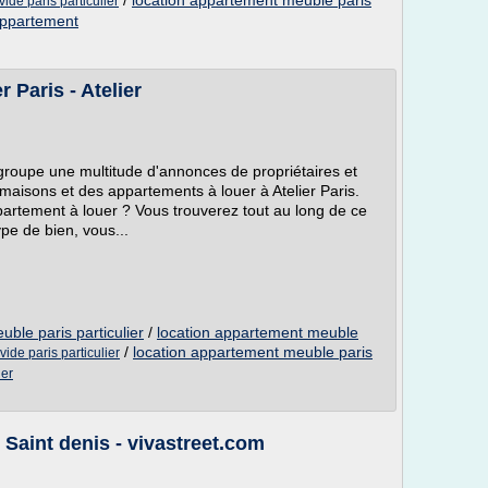
/
location appartement meuble paris
ide paris particulier
appartement
 Paris - Atelier
egroupe une multitude d'annonces de propriétaires et
aisons et des appartements à louer à Atelier Paris.
rtement à louer ? Vous trouverez tout au long de ce
ype de bien, vous...
ble paris particulier
/
location appartement meuble
/
location appartement meuble paris
ide paris particulier
ier
Saint denis - vivastreet.com