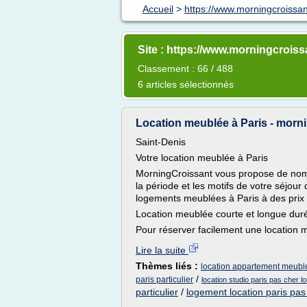
Accueil
>
https://www.morningcroissant
Site : https://www.morningcroissa
Classement : 66 / 488
6 articles sélectionnés
Location meublée à Paris - morni
Saint-Denis
Votre location meublée à Paris
MorningCroissant vous propose de nomb
la période et les motifs de votre séjou
logements meublées à Paris à des prix tr
Location meublée courte et longue duré
Pour réserver facilement une location m
Lire la suite
Thèmes liés :
location appartement meuble
/
paris particulier
location studio paris pas cher 
particulier
/
logement location paris pas