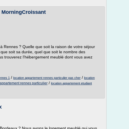
- MorningCroissant
 Rennes ? Quelle que soit la raison de votre séjour
le que soit sa durée, quel que soit le nombre des
s trouverez l'hébergement meublé dont vous avez
/
/
ennes 1
location appartement rennes particulier pas cher
location
/
 appartement rennes particulier
location appartement etudiant
x
 Bordeaux ? Nous avons le logement meublé qui vous