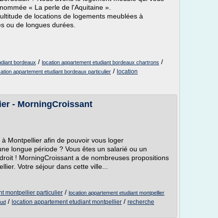
rnommée « La perle de l'Aquitaine ».
ltitude de locations de logements meublées à
s ou de longues durées.
/
/
udiant bordeaux
location appartement etudiant bordeaux chartrons
/
location
cation appartement etudiant bordeaux particulier
ier - MorningCroissant
 Montpellier afin de pouvoir vous loger
une longue période ? Vous êtes un salarié ou un
endroit ! MorningCroissant a de nombreuses propositions
er. Votre séjour dans cette ville...
/
t montpellier particulier
location appartement etudiant montpellier
/
/
location appartement etudiant montpellier
recherche
sud