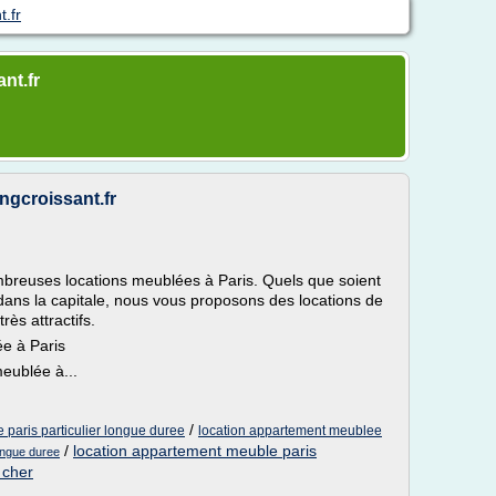
.fr
nt.fr
ngcroissant.fr
reuses locations meublées à Paris. Quels que soient
r dans la capitale, nous vous proposons des locations de
ès attractifs.
e à Paris
eublée à...
/
 paris particulier longue duree
location appartement meublee
/
location appartement meuble paris
longue duree
 cher