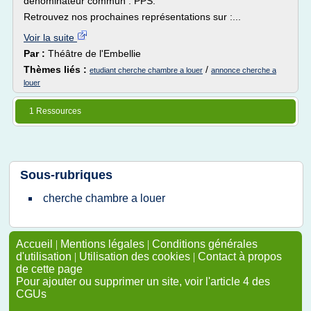
dénominateur commun : PPS.
Retrouvez nos prochaines représentations sur :...
Voir la suite
Par :
Théâtre de l'Embellie
Thèmes liés :
/
etudiant cherche chambre a louer
annonce cherche a
louer
1 Ressources
Sous-rubriques
cherche chambre
a
louer
Accueil
|
Mentions légales
|
Conditions générales
d'utilisation
|
Utilisation des cookies
|
Contact à propos
de cette page
Pour ajouter ou supprimer un site, voir l'article 4 des
CGUs