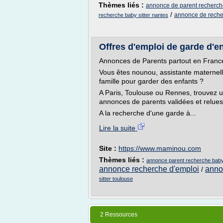
Thèmes liés :
annonce de parent recherche
/
annonce de recher
recherche baby sitter nantes
Offres d'emploi de garde d'en
Annonces de Parents partout en Franc
Vous êtes nounou, assistante maternell
famille pour garder des enfants ?
A Paris, Toulouse ou Rennes, trouvez u
annonces de parents validées et relue
A la recherche d'une garde à...
Lire la suite
Site :
https://www.maminou.com
Thèmes liés :
annonce parent recherche baby 
annonce recherche d'emploi
anno
/
sitter toulouse
2 Ressources