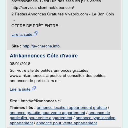
professionnels. C'est l'un des sites les plus visités
http://services-client.net/leboncoin/
2 Petites Annonces Gratuites Vivaprix.com - Le Bon Coin
...
OFFRE DE PRÊT ENTRE...
Lire la suite
Site :
http://je-cherche.info
Afrikannonces Côte d'ivoire
08/01/2018
Sur votre site de petites annonces gratuites
www.afrikannonces.ci postez et consultez des petites
annonces de particuliers et...
Lire la suite
Site :
http://afrikannonces.ci
Thèmes liés :
annonce location appartement gratuite
/
annonce gratuite pour vente appartement
/
annonce de
particulier pour vente appartement
/
annonce type location
appartement
/
annonce pour vente appartement