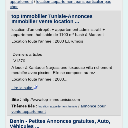
appartement
/
location appartement paris particulier pas
cher
top Immobilier Tunisie-Annonces
Immobilier vente location ...
location d'un entrepôt + appartement administratif +
appartement habitable de 1100 m² basé à Manaret ...
Location toute l'année : 2800 EUR/mois
Derniers articles
LV1376
A louer à Kantaoui Narjess une luxueuse villa richement
meublée avec piscine. Elle se compose au rez ...
Location toute l'année : 2000...
Lire la suite
Site :
http://www.top-immotunisie.com
Thèmes liés :
/
annonce pour
location appartement tunisie
vente appartement
Benin - Petites Annonces gratuites, Auto,
Véhicules ...