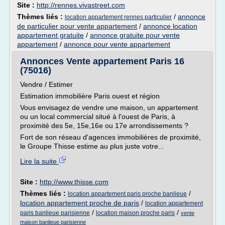
Site :
http://rennes.vivastreet.com
Thèmes liés :
/
annonce
location appartement rennes particulier
de particulier pour vente appartement
/
annonce location
appartement gratuite
/
annonce gratuite pour vente
appartement
/
annonce pour vente appartement
Annonces Vente appartement Paris 16
(75016)
Vendre / Estimer
Estimation immobilière Paris ouest et région
Vous envisagez de vendre une maison, un appartement
ou un local commercial situé à l'ouest de Paris, à
proximité des 5e, 15e,16e ou 17e arrondissements ?
Fort de son réseau d'agences immobilières de proximité,
le Groupe Thisse estime au plus juste votre...
Lire la suite
Site :
http://www.thisse.com
Thèmes liés :
/
location appartement paris proche banlieue
location appartement proche de paris
/
location appartement
/
/
paris banlieue parisienne
location maison proche paris
vente
maison banlieue parisienne